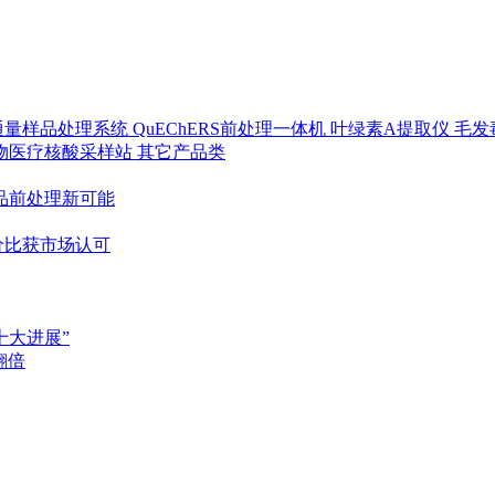
通量样品处理系统
QuEChERS前处理一体机
叶绿素A提取仪
毛发
物医疗核酸采样站
其它产品类
品前处理新可能
性价比获市场认可
十大进展”
翻倍