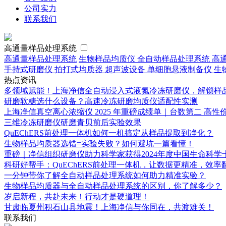
公司实力
联系我们
高通量样品处理系统
高通量样品处理系统
生物样品均质仪
全自动样品处理系统
高
手持式研磨仪
拍打式均质器
超声波设备
单细胞悬液制备仪
生
热点资讯
多领域赋能！上海净信全自动浸入式液氮冷冻研磨仪，解锁样
研磨软糖选什么设备？高速冷冻研磨均质仪适配性实测
上海净信真空离心浓缩仪 2025 年重磅成绩单｜台数第二 高
三维冷冻研磨仪研磨青贝前后实验效果
QuEChERS前处理一体机如何一机搞定从样品提取到净化？
生物样品均质器选错=实验失败？如何避坑一篇看懂！
重磅｜净信组织研磨仪助力科学家获得2024年度中国生命科学
科研好帮手：QuEChERS前处理一体机，让数据更精准，效率
一分钟带你了解全自动样品处理系统如何助力精准实验？
生物样品均质器与全自动样品处理系统的区别，你了解多少？
岁启新程，共赴未来！行动才是硬道理！
甘肃临夏州积石山县地震！上海净信与你同在，共渡难关！
联系我们