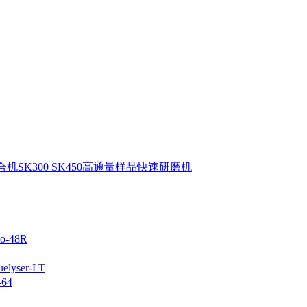
机SK300 SK450高通量样品快速研磨机
-48R
yser-LT
64